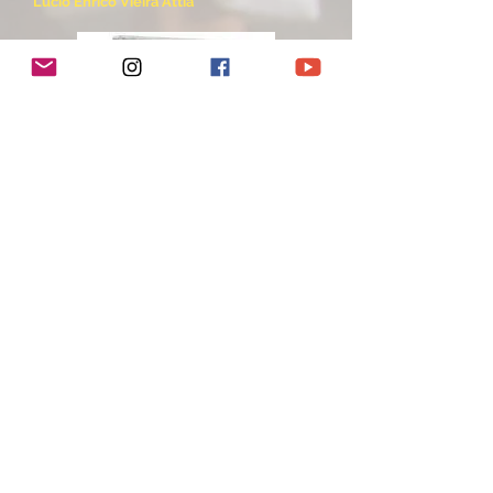
Lúcio Enrico Vieira Attia
- 18/06 Tumbalalá–tupinambás – Irmãos
no Mundo. (Brasil, 2004)
DIREÇÃO: Lazaro Faria, Kleber Bechara,
Sebastián Gerlic.
DEBATE: Pesquisa e Comunidade
Adriana Schneider Alcure