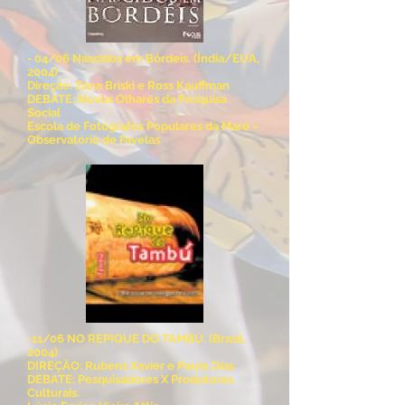
- 04/06 Nascidos em Bórdeis. (Índia/EUA,
2004)
Direção: Zana Briski e Ross Kauffman
DEBATE: Novos Olhares da Pesquisa
Social
Escola de Fotógrafos Populares da Maré –
Observatório de Favelas
-11/06 NO REPIQUE DO TAMBÚ. (Brasil,
2004)
DIREÇÃO: Rubens Xavier e Paulo Dias
DEBATE: Pesquisadores X Produtores
Culturais.